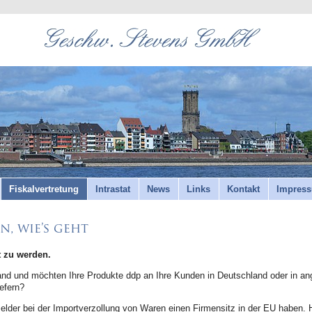
Fiskalvertretung
Intrastat
News
Links
Kontakt
Impres
n, wie’s geht
t zu werden.
and und möchten Ihre Produkte ddp an Ihre Kunden in Deutschland oder in a
iefern?
er bei der Importverzollung von Waren einen Firmensitz in der EU haben. Hi