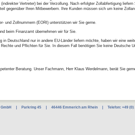
indirekter Vertreter) bei der Verzollung. Nach erfolgter Zollabfertigung liefern
teil gegenüber Ihren Mitbewerbern. Ihre Kunden müssen sich um keine Zollan
r- und Zollnummern (EORI) unterstützen wir Sie gerne.
und beim Finanzamt übernehmen wir für Sie.
 in Deutschland nur in andere EU-Länder liefern möchte, haben wir eine weiter
e Rechte und Pflichten für Sie. In diesem Fall benötigen Sie keine Deutsch
mpetenter Beratung. Unser Fachmann, Herr Klaus Werdelmann, berät Sie gerne
 GmbH | Parkring 45 | 46446 Emmerich am Rhein | Telefon: +49 (0) 28 